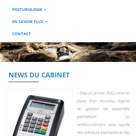
POSTUROLOGIE
EN SAVOIR PLUS
CONTACT
NEWS DU CABINET
– Depuis Janvier 2012, mise en
place d’un nouveau logiciel
de gestion de patientèle
permettant un
remboursement plus rapide
des orthèses plantaires et des