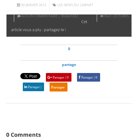
30 JANVIER 2012
LES NEWS DU CABINET
AUCUN COMMENTAIRE | RÉAGISSEZ
6621 LECTURES
Cet
article vous a plu : partagez-le !
0
partage
Partager | 0
Partager | 0
Partager |
Partager
0 Comments