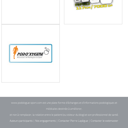
www.podologue-sport.com est une plate-forme d'échanges et d'informations podologiques et
médicales destinée à améliorer,
et non à remplacer, la relation entre le patient (ou visiteur du blog) et son professionnel de santé.
Auteurs participants
|
Nos engagements
|
Contacter Pierre Lapègue
|
Contacter le webmaster