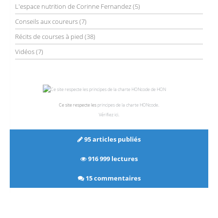
L'espace nutrition de Corinne Fernandez
(5)
Conseils aux coureurs
(7)
Récits de courses à pied
(38)
Vidéos
(7)
Ce site respecte les
principes de la charte HONcode
.
Vérifiez ici
.
95 articles publiés
916 999 lectures
15 commentaires