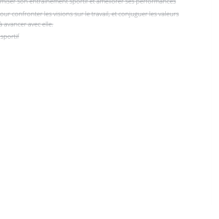
imiser son entrainement sportif et améliorer ses performances
 confronter les visions sur le travail, et conjuguer les valeurs
à avancer avec elle.
sportif