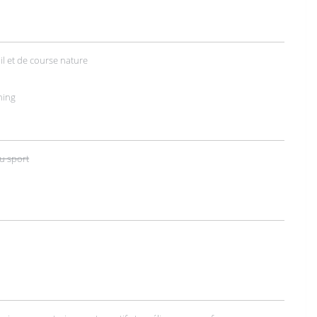
ail et de course nature
ning
u sport