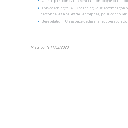
Une île plus loin : Comment la sophrologie peut opt
ahb-coaching.fr : AHB coaching vous accompagne pour
personnelles à celles de l’entreprise, pour continuer 
Berevelation : Un espace dédié à la récupération du 
Mis à jour le 11/02/2020