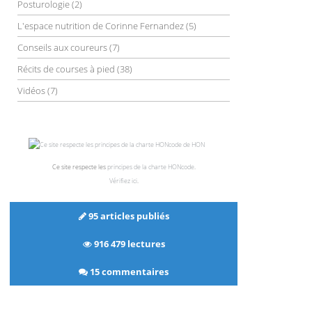
Posturologie
(2)
L'espace nutrition de Corinne Fernandez
(5)
Conseils aux coureurs
(7)
Récits de courses à pied
(38)
Vidéos
(7)
Ce site respecte les
principes de la charte HONcode
.
Vérifiez ici
.
95 articles publiés
916 479 lectures
15 commentaires