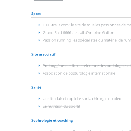
Sport
1001-trails.com : le site de tous les passionnés de tr
Grand Raid 6666 : le trail d’Antoine Guillon
Passion running, les spécialistes du matériel de run
Site associatif
Podoxygène : le site de référence des podologues d
Association de posturologie internationale
Santé
Un site clair et explicite sur la chirurgie du pied
La nutrition du sportif
Sophrologie et coaching