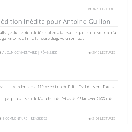
3690 LECTURES
 édition inédite pour Antoine Guillon
sage du peloton de tête qui en a fait vaciller plus d’un, Antoine n’a
ge, Antoine a fini la fameuse diag. Voici son récit …
AUCUN COMMENTAIRE | RÉAGISSEZ
3018 LECTURES
haut la main lors de la 11ème édition de l’Ultra Trail du Mont Toubkal
nifique parcours sur le Marathon de l’Atlas de 42 km avec 2600m de
1 COMMENTAIRE | RÉAGISSEZ
3101 LECTURES