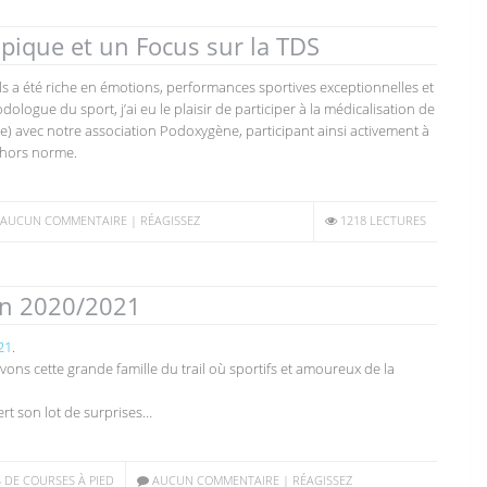
pique et un Focus sur la TDS
s a été riche en émotions, performances sportives exceptionnelles et
logue du sport, j’ai eu le plaisir de participer à la médicalisation de
ie) avec notre association Podoxygène, participant ainsi activement à
l hors norme.
AUCUN COMMENTAIRE | RÉAGISSEZ
1218 LECTURES
ion 2020/2021
21
.
vons cette grande famille du trail où sportifs et amoureux de la
ert son lot de surprises…
S DE COURSES À PIED
AUCUN COMMENTAIRE | RÉAGISSEZ