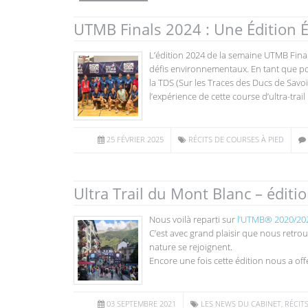
UTMB Finals 2024 : Une Édition É
L’édition 2024 de la semaine UTMB Final
défis environnementaux. En tant que podo
la TDS (Sur les Traces des Ducs de Savo
l’expérience de cette course d’ultra-trai
25 FÉVRIER 2025
RÉCITS DE COURSES À PIED
Ultra Trail du Mont Blanc – édit
Nous voilà reparti sur
l’UTMB® 2020/20
C’est avec grand plaisir que nous retrou
nature se rejoignent.
Encore une fois cette édition nous a off
03 SEPTEMBRE 2021
LES NEWS DU CABINET
,
RÉCIT