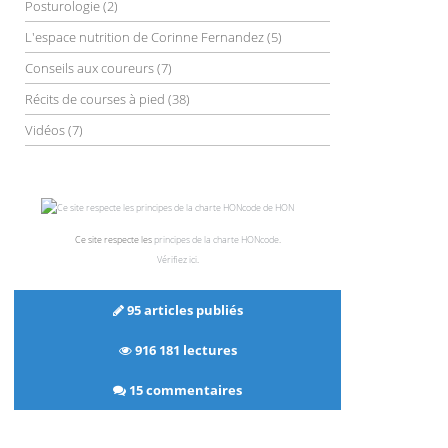
Posturologie
(2)
L'espace nutrition de Corinne Fernandez
(5)
Conseils aux coureurs
(7)
Récits de courses à pied
(38)
Vidéos
(7)
Ce site respecte les
principes de la charte HONcode
.
Vérifiez ici
.
95 articles publiés
916 181 lectures
15 commentaires