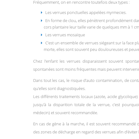
Fréquemment, on en rencontre toutefois deux types :
Les verrues ponctuelles appelées myrmecies.
En forme de clou, elles pénètrent profondément da
cors plantaire leur taille varie de quelques mm à 1 cm
Les verrues mosaïque
C’est un ensemble de verrues siégeant sur la face 
morte, elles sont souvent peu douloureuses et peuve
Chez l’enfant les verrues disparaissent souvent spont
spontanées sont moins fréquentes mais peuvent intervenir 
Dans tout les cas, le risque d’auto contamination, de co
qu’elles sont diagnostiquées.
Les différents traitements locaux (azote, acide glycolique)
jusqu’à la disparition totale de la verrue, c’est pourq
médecin) et souvent recommandée.
En cas de gène à la marche, il est souvent recommandé 
des zones de décharge en regard des verrues afin d’éviter 