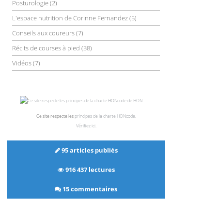
Posturologie
(2)
L'espace nutrition de Corinne Fernandez
(5)
Conseils aux coureurs
(7)
Récits de courses à pied
(38)
Vidéos
(7)
Ce site respecte les
principes de la charte HONcode
.
Vérifiez ici
.
95 articles publiés
916 437 lectures
15 commentaires