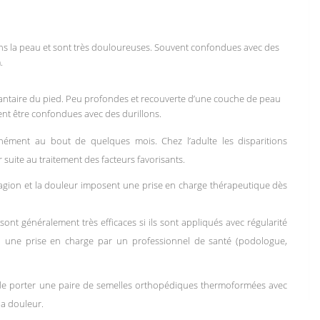
ns la peau et sont très douloureuses. Souvent confondues avec des
.
plantaire du pied. Peu profondes et recouverte d’une couche de peau
nt être confondues avec des durillons.
anément au bout de quelques mois. Chez l’adulte les disparitions
suite au traitement des facteurs favorisants.
ntagion et la douleur imposent une prise en charge thérapeutique dès
 sont généralement très efficaces si ils sont appliqués avec régularité
uoi une prise en charge par un professionnel de santé (podologue,
de porter une paire de semelles orthopédiques thermoformées avec
la douleur.