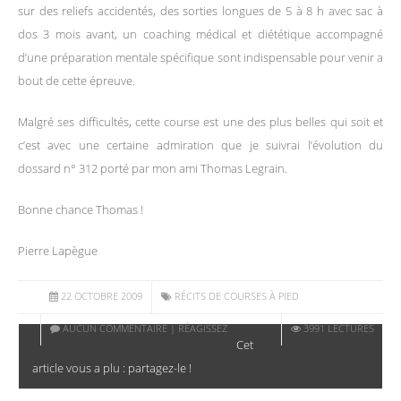
sur des reliefs accidentés, des sorties longues de 5 à 8 h avec sac à
dos 3 mois avant, un coaching médical et diététique accompagné
d’une préparation mentale spécifique sont indispensable pour venir a
bout de cette épreuve.
Malgré ses difficultés, cette course est une des plus belles qui soit et
c’est avec une certaine admiration que je suivrai l’évolution du
dossard n° 312 porté par mon ami Thomas Legrain.
Bonne chance Thomas !
Pierre Lapègue
22 OCTOBRE 2009
RÉCITS DE COURSES À PIED
AUCUN COMMENTAIRE | RÉAGISSEZ
3991 LECTURES
Cet
article vous a plu : partagez-le !