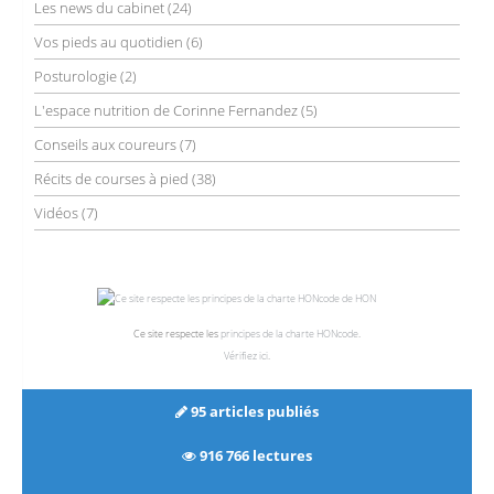
Les news du cabinet
(24)
Vos pieds au quotidien
(6)
Posturologie
(2)
L'espace nutrition de Corinne Fernandez
(5)
Conseils aux coureurs
(7)
Récits de courses à pied
(38)
Vidéos
(7)
Ce site respecte les
principes de la charte HONcode
.
Vérifiez ici
.
95 articles publiés
916 766 lectures