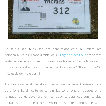
Ce soir à minuit, au son des percussions et à la lumière des
flambeaux, les 2000 concurrents de la
Diagonale des Fous
prendront
le départ de cette course mythique pour traverser l’ile de la Réunion
du sud au nord et parcourir ainsi une distance de 148 km pour 9000
mètres de dénivelé positif.
Prendre le départ d’une telle course sans entrainement relèverai de la
pure folie. La difficulté du terrain, les conditions climatiques et la
longueur de l’épreuve réservent cette aventure aux coureurs les plus
entrainés. Une année d’entrainement à raison de 3 sorties / semaine