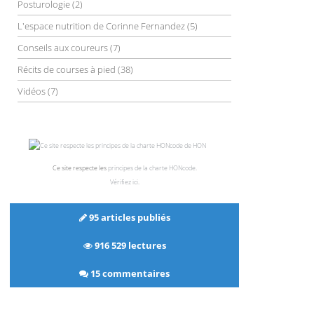
Posturologie
(2)
L'espace nutrition de Corinne Fernandez
(5)
Conseils aux coureurs
(7)
Récits de courses à pied
(38)
Vidéos
(7)
Ce site respecte les
principes de la charte HONcode
.
Vérifiez ici
.
95 articles publiés
916 529 lectures
15 commentaires