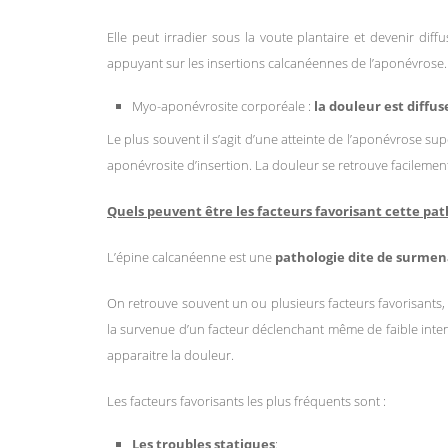
Elle peut irradier sous la voute plantaire et devenir dif
appuyant sur les insertions calcanéennes de l’aponévrose.
Myo-aponévrosite corporéale :
la douleur est diffus
Le plus souvent il s’agit d’une atteinte de l’aponévrose su
aponévrosite d’insertion. La douleur se retrouve facilement
Quels peuvent être les facteurs favorisant cette pat
L’épine calcanéenne est une
pathologie dite de surme
On retrouve souvent un ou plusieurs facteurs favorisants, 
la survenue d’un facteur déclenchant même de faible inten
apparaitre la douleur.
Les facteurs favorisants les plus fréquents sont :
Les troubles statiques
: