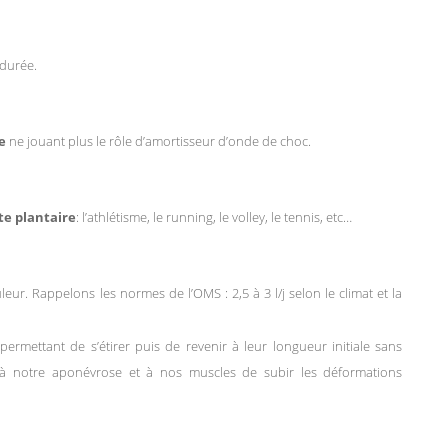
durée.
e
ne jouant plus le rôle d’amortisseur d’onde de choc.
te plantaire
: l’athlétisme, le running, le volley, le tennis, etc…
eur. Rappelons les normes de l’OMS : 2,5 à 3 l/j selon le climat et la
ermettant de s’étirer puis de revenir à leur longueur initiale sans
 à notre aponévrose et à nos muscles de subir les déformations