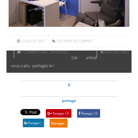
13 JUILLET 2017
LES NEWS DU CABINET
1 COMMENTAIRE | RÉAGISSEZ
4425 LECTURES
Cet article
vous a plu : partagez-le !
0
partage
Partager | 0
Partager | 0
Partager |
Partager