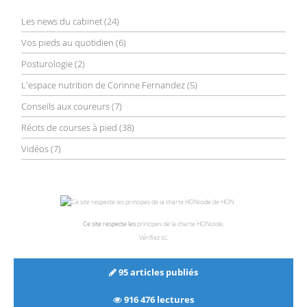
Les news du cabinet
(24)
Vos pieds au quotidien
(6)
Posturologie
(2)
L'espace nutrition de Corinne Fernandez
(5)
Conseils aux coureurs
(7)
Récits de courses à pied
(38)
Vidéos
(7)
Ce site respecte les
principes de la charte HONcode
.
Vérifiez ici
.
95 articles publiés
916 476 lectures