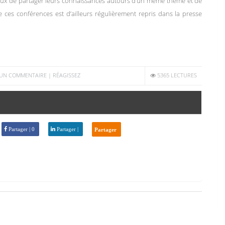
caux de partager leurs connaissances autours d’un même thème et de
e ces conférences est d’ailleurs régulièrement repris dans la presse
UN COMMENTAIRE | RÉAGISSEZ
5365 LECTURES
Partager | 0
Partager |
Partager