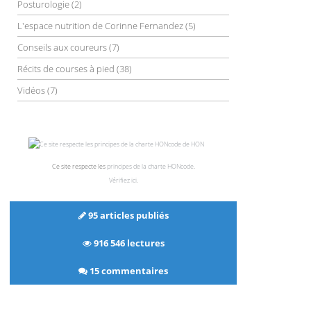
Posturologie
(2)
L'espace nutrition de Corinne Fernandez
(5)
Conseils aux coureurs
(7)
Récits de courses à pied
(38)
Vidéos
(7)
Ce site respecte les
principes de la charte HONcode
.
Vérifiez ici
.
95 articles publiés
916 546 lectures
15 commentaires