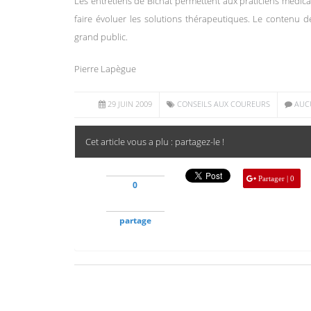
Les entretiens de Bichat permettent aux praticiens médi
faire évoluer les solutions thérapeutiques. Le contenu d
grand public.
Pierre Lapègue
29 JUIN 2009
CONSEILS AUX COUREURS
AUC
Cet article vous a plu : partagez-le !
Partager | 0
0
partage