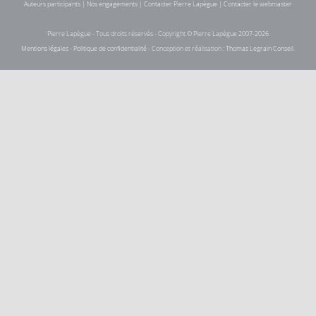
Auteurs participants
|
Nos engagements
|
Contacter Pierre Lapègue
|
Contacter le webmaster
Pierre Lapègue - Tous droits réservés - Copyright © Pierre Lapègue 2007-2026
Mentions légales
-
Politique de confidentialité
- Conception et réalisation :
Thomas Legrain Conseil
.