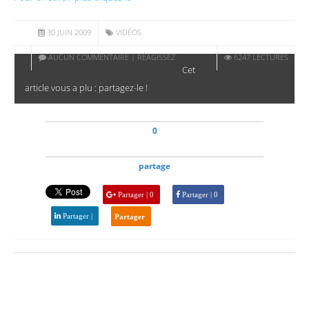
30 JUIN 2009
VIDÉOS
AUCUN COMMENTAIRE | RÉAGISSEZ
6247 LECTURES
Cet
article vous a plu : partagez-le !
0
partage
Partager | 0
Partager | 0
Partager |
Partager