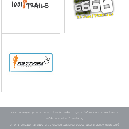
www.podologue-sport.com est une plate-forme d'échanges et d'informations podologiques et
médicales destinée à améliorer,
et non à remplacer, la relation entre le patient (ou visiteur du blog) et son professionnel de santé.