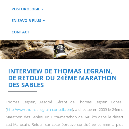
POSTUROLOGIE
EN SAVOIR PLUS
CONTACT
INTERVIEW DE THOMAS LEGRAIN,
DE RETOUR DU 24ÈME MARATHON
DES SABLES
Thomas Legrain, Associé Gérant de Thomas Legrain Conseil
(
http://www.thomas-legrain-conseil.com
), a effectué en 2009 le 24ème
Marathon des Sables, un ultra-marathon de 240 km dans le désert
sud-Marocain. Retour sur cette épreuve considérée comme la plus