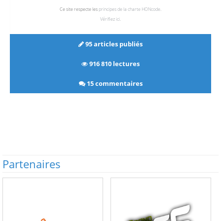
Ce site respecte les
principes de la charte HONcode
.
Vérifiez ici
.
95 articles publiés
916 810 lectures
15 commentaires
Partenaires